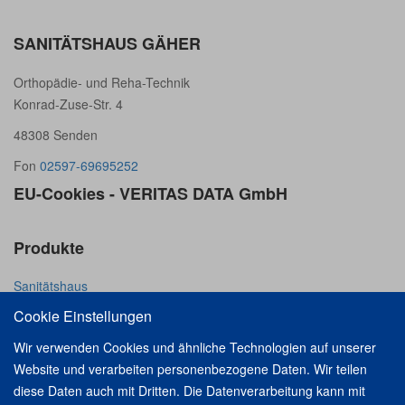
SANITÄTSHAUS GÄHER
Orthopädie- und Reha-Technik
Konrad-Zuse-Str. 4
48308 Senden
Fon
02597-69695252
EU-Cookies - VERITAS DATA GmbH
Produkte
Sanitätshaus
Orthopädietechnik
Cookie Einstellungen
Orthopädie-Schuhtechnik
Wir verwenden Cookies und ähnliche Technologien auf unserer
Rehatechnik
Website und verarbeiten personenbezogene Daten. Wir teilen
diese Daten auch mit Dritten. Die Datenverarbeitung kann mit
Unternehmen