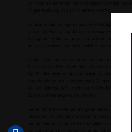
50 Prozent unter mittel- bis langfristigen Schädigungen 
Folgeerkrankung ist die Fußheberschwäche.
Aktuelle Studien belegen, dass die Gehfähigkeit bei e
frühzeitige Mobilisation deutlich verbessert wird. Um d
Schlaganfall-Patienten gerecht zu werden, sind ganzhe
gefragt, die wissenschaftlich gesichert und nachhaltig si
Die individuell gefertigten Orthesen bieten mit funktione
Potenzial. Auf dieser Technologie basiert der
Oberfläch
Go
. Mit elektrischen Impulsen aktiviert dieser die Fuß
Hautoberfläche des Unterschenkels. Dieses System kann
Multiple Sklerose (MS), nach einem Schädel-Hirn-Trauma
Zerebralparese angewendet werden.
Gerne informieren wir Sie und geben einen Überblick dar
infrage kommt. Um die innovative Funktionsweise des 
kennenzulernen, haben Sie die Möglichkeit, selbst an e
Testversorgung teilzunehmen und den Oberflächenstimu