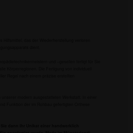
s Hilfsmittel, das der Wiederherstellung verloren
gungsapparats dient.
opädietechnikermeistern und –gesellen fertigt für Sie
lle Körperregionen. Die Fertigung von individuell
aller Regel nach einem präzise erstellten
 unserer modern ausgestatteten Werkstatt. In einer
nd Funktion der im Rohbau gefertigten Orthese
Sie dann Ihr Unikat einer handwerklich
r Sie angefertigt wurde. Made im Münsterland!