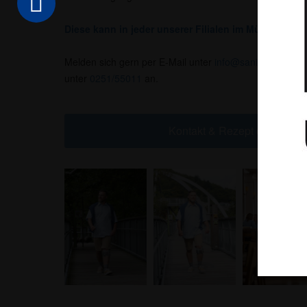
Diese kann in jeder unserer Filialen im Münsterland 
Melden sich gern per E-Mail unter
info@sanitaetshaus-
unter
0251/55011
an.
Kontakt & Rezept online ein