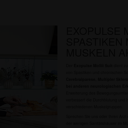
EXOPULSE MO
SPASTIKEN 
MUSKELN A
Der
Exopulse Mollii Suit
dient zu
von Spastiken und chronischen S
Cerebralparese, Multipler Skle
bei anderen neurologischen E
Erweiterung des Bewegungsumfangs
verbessert die Durchblutung und hi
verschiedenen Muskelgruppen.
Sprechen Sie uns oder Ihren Arzt e
der wenigen Sanitätshäuser im Mün