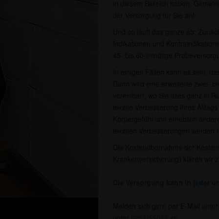
in diesem Bereich haben. Gemeins
der Versorgung für Sie an!
Und so läuft das ganze ab: Zunächs
Indikationen und Kontraindikatione
45- bis 60-minütige Probeversorgu
In einigen Fällen kann es sein, da
Dann wird eine erweiterte zwei- 
vereinbart, wo Sie alles ganz in R
leichte Verbesserung ihres Alltags
Körpergefühl und erheblich ande
leichten Verbesserungen werden hä
Die Kostenübernahme der Kostent
Krankenversicherung) klären wir 
Die Versorgung kann in jeder un
Melden sich gern per E-Mail unte
unter
0251/55011
an.