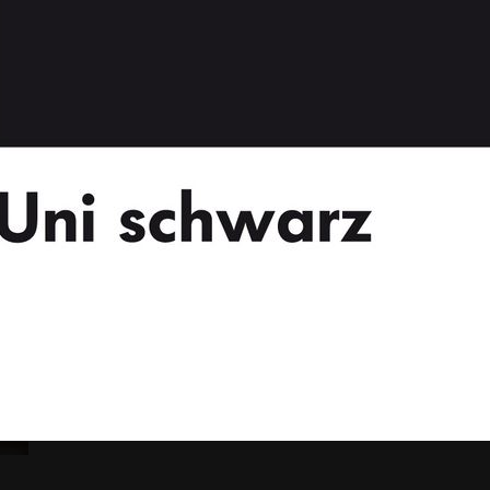
stattfinden.
gaeher.de
oder rufen Sie uns
reichen