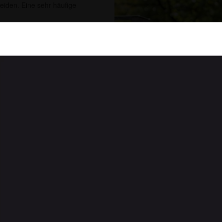
leiden. Eine sehr häufige
iner Fußheberschwäche durch die
en Bedürfnissen von
itliche Versorgungskonzepte
nd.
ller Elektrostimulation großes
enstimulator Bioness L300
hebemuskulatur über die
 auch für Patienten mit
 oder bei infantiler
über, was für sie persönlich
Bioness L300 Go
iner unverbindlichen
lator auszuprobieren.