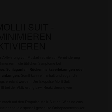
LLII SUIT -
MINIMIEREN
KTIVIEREN
r Aktivierung von Muskeln sowie zur Verminderung
chmerzen – die üblichen Symptome bei
rose, Schlaganfall, Rückenmarksverletzungen oder
rkrankungen
. Somit kann ein Erhalt und sogar die
 erreicht werden. Der Exopulse Mollii Suit
lft bei der Aktivierung bzw. Reaktivierung von
infach auf den Exopulse Mollii Suit an. Wir sind eins
sterland, die speziell geschulte Orthopädietechniker