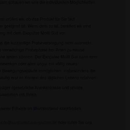
am schauen wir uns die individuellen Möglichkeiten
t prüfen wir, ob das Produkt für Sie laut
n geeignet ist. Wenn dem so ist, bereiten wir eine
ng mit dem Exopulse Mollii Suit vor.
ss die kurzzeitige Probeversorgung nicht ausreicht.
bis vierwöchige Probephase bei Ihnen zu Hause
uhe testen können. Der Exopulse Mollii Suit kann eine
 bewirken oder aber sogar ein völlig neues
re Bewegungsabläufe ermöglichen. Insbesondere die
ufig erst im Kontext des täglichen Lebens erfahren.
räger (gesetzliche Krankenkasse und private
zusammen mit Ihnen.​
serer Filialen im Münsterland stattfinden.
r
info@sanitaetshaus-gaeher.de
oder rufen Sie uns