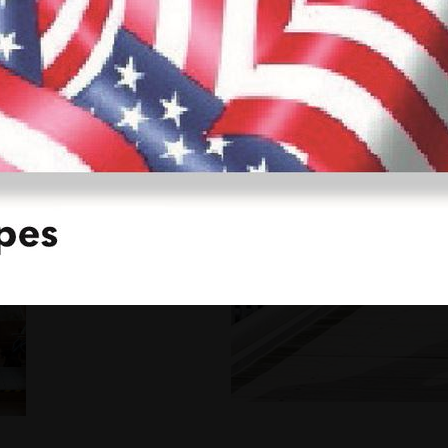
stattfinden.
gaeher.de
oder rufen Sie uns
reichen