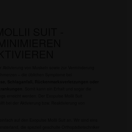
LLII SUIT -
MINIMIEREN
KTIVIEREN
r Aktivierung von Muskeln sowie zur Verminderung
chmerzen – die üblichen Symptome bei
rose, Schlaganfall, Rückenmarksverletzungen oder
rkrankungen
. Somit kann ein Erhalt und sogar die
 erreicht werden. Der Exopulse Mollii Suit
lft bei der Aktivierung bzw. Reaktivierung von
infach auf den Exopulse Mollii Suit an. Wir sind eins
sterland, die speziell geschulte Orthopädietechniker