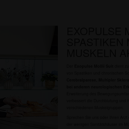
EXOPULSE MO
SPASTIKEN 
MUSKELN A
Der
Exopulse Mollii Suit
dient zu
von Spastiken und chronischen S
Cerebralparese, Multipler Skle
bei anderen neurologischen E
Erweiterung des Bewegungsumfangs
verbessert die Durchblutung und hi
verschiedenen Muskelgruppen.
Sprechen Sie uns oder Ihren Arzt e
der wenigen Sanitätshäuser im Mün