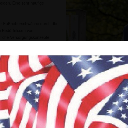
leiden. Eine sehr häufige
iner Fußheberschwäche durch die
en Bedürfnissen von
itliche Versorgungskonzepte
nd.
ller Elektrostimulation großes
enstimulator Bioness L300
hebemuskulatur über die
 auch für Patienten mit
 oder bei infantiler
über, was für sie persönlich
Bioness L300 Go
iner unverbindlichen
lator auszuprobieren.