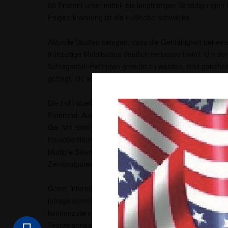
50 Prozent unter mittel- bis langfristigen Schädigungen 
Folgeerkrankung ist die Fußheberschwäche.
Aktuelle Studien belegen, dass die Gehfähigkeit bei e
frühzeitige Mobilisation deutlich verbessert wird. Um d
Schlaganfall-Patienten gerecht zu werden, sind ganzhe
gefragt, die wissenschaftlich gesichert und nachhaltig si
Die individuell gefertigten Orthesen bieten mit funktione
Potenzial. Auf dieser Technologie basiert der
Oberfläch
Go
. Mit elektrischen Impulsen aktiviert dieser die Fuß
Hautoberfläche des Unterschenkels. Dieses System kann
Multiple Sklerose (MS), nach einem Schädel-Hirn-Trauma
Zerebralparese angewendet werden.
Gerne informieren wir Sie und geben einen Überblick dar
infrage kommt. Um die innovative Funktionsweise des 
kennenzulernen, haben Sie die Möglichkeit, selbst an e
Testversorgung teilzunehmen und den Oberflächenstimu