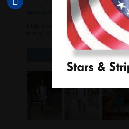
Diese kann in jeder unserer Filialen im Münsterland 
Melden sich gern per E-Mail unter
info@sanitaetshaus-
unter
0251/55011
an.
Kontakt & Rezept online ein