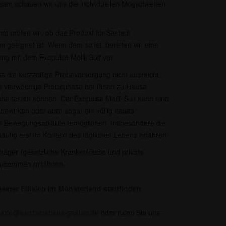
am schauen wir uns die individuellen Möglichkeiten
t prüfen wir, ob das Produkt für Sie laut
n geeignet ist. Wenn dem so ist, bereiten wir eine
ng mit dem Exopulse Mollii Suit vor.
ss die kurzzeitige Probeversorgung nicht ausreicht.
bis vierwöchige Probephase bei Ihnen zu Hause
uhe testen können. Der Exopulse Mollii Suit kann eine
 bewirken oder aber sogar ein völlig neues
re Bewegungsabläufe ermöglichen. Insbesondere die
ufig erst im Kontext des täglichen Lebens erfahren.
räger (gesetzliche Krankenkasse und private
zusammen mit Ihnen.​
serer Filialen im Münsterland stattfinden.
r
info@sanitaetshaus-gaeher.de
oder rufen Sie uns