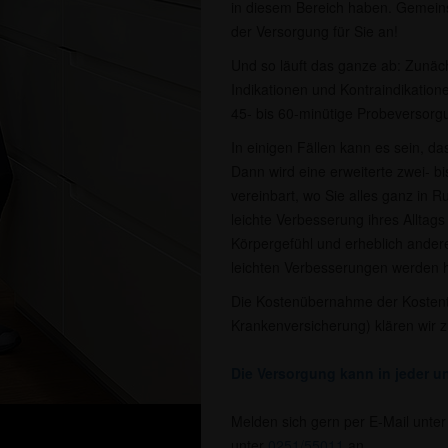
in diesem Bereich haben. Gemeins
der Versorgung für Sie an!
Und so läuft das ganze ab: Zunächs
Indikationen und Kontraindikatione
45- bis 60-minütige Probeversorgu
In einigen Fällen kann es sein, da
Dann wird eine erweiterte zwei- 
vereinbart, wo Sie alles ganz in R
leichte Verbesserung ihres Alltags
Körpergefühl und erheblich ande
leichten Verbesserungen werden hä
Die Kostenübernahme der Kostent
Krankenversicherung) klären wir 
Die Versorgung kann in jeder un
Melden sich gern per E-Mail unte
unter
0251/55011
an.