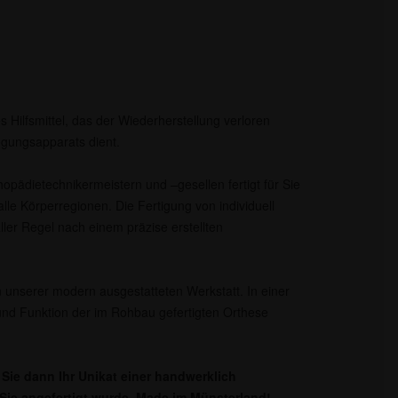
s Hilfsmittel, das der Wiederherstellung verloren
gungsapparats dient.
opädietechnikermeistern und –gesellen fertigt für Sie
lle Körperregionen. Die Fertigung von individuell
aller Regel nach einem präzise erstellten
 unserer modern ausgestatteten Werkstatt. In einer
nd Funktion der im Rohbau gefertigten Orthese
Sie dann Ihr Unikat einer handwerklich
r Sie angefertigt wurde. Made im Münsterland!