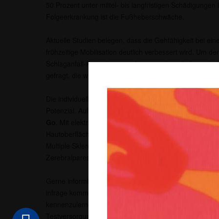
50 Prozent unter mittel- bis langfristigen Schädigungen 
Folgeerkrankung ist die Fußheberschwäche.
Aktuelle Studien belegen, dass die Gehfähigkeit bei e
frühzeitige Mobilisation deutlich verbessert wird. Um d
Schlaganfall-Patienten gerecht zu werden, sind ganzhe
gefragt, die wissenschaftlich gesichert und nachhaltig si
Die individuell gefertigten Orthesen bieten mit funktione
Potenzial. Auf dieser Technologie basiert der
Oberfläch
Go
. Mit elektrischen Impulsen aktiviert dieser die Fuß
Hautoberfläche des Unterschenkels. Dieses System kann
Multiple Sklerose (MS), nach einem Schädel-Hirn-Trauma
Zerebralparese angewendet werden.
Gerne informieren wir Sie und geben einen Überblick dar
infrage kommt. Um die innovative Funktionsweise des 
kennenzulernen, haben Sie die Möglichkeit, selbst an e
Testversorgung teilzunehmen und den Oberflächenstimu