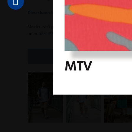
Diese kann in jeder unserer Filialen im Münsterland 
Melden sich gern per E-Mail unter
info@sanitaetshaus-
unter
0251/55011
an.
Kontakt & Rezept online ein