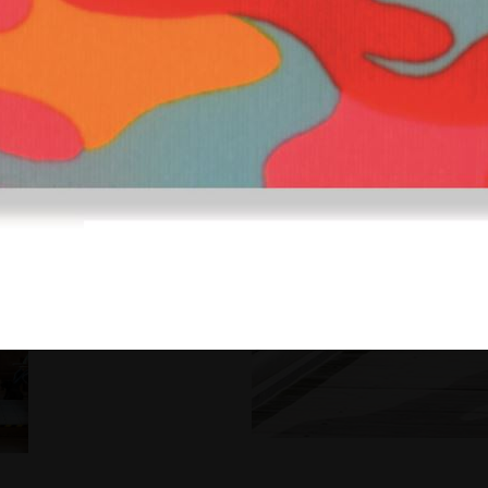
stattfinden.
gaeher.de
oder rufen Sie uns
reichen