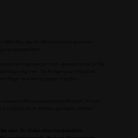
s Hilfsmittel, das der Wiederherstellung verloren
gungsapparats dient.
opädietechnikermeistern und –gesellen fertigt für Sie
lle Körperregionen. Die Fertigung von individuell
aller Regel nach einem präzise erstellten
 unserer modern ausgestatteten Werkstatt. In einer
nd Funktion der im Rohbau gefertigten Orthese
Sie dann Ihr Unikat einer handwerklich
r Sie angefertigt wurde. Made im Münsterland!