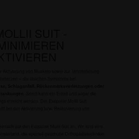
LLII SUIT -
MINIMIEREN
KTIVIEREN
r Aktivierung von Muskeln sowie zur Verminderung
chmerzen – die üblichen Symptome bei
rose, Schlaganfall, Rückenmarksverletzungen oder
rkrankungen
. Somit kann ein Erhalt und sogar die
 erreicht werden. Der Exopulse Mollii Suit
lft bei der Aktivierung bzw. Reaktivierung von
infach auf den Exopulse Mollii Suit an. Wir sind eins
sterland, die speziell geschulte Orthopädietechniker