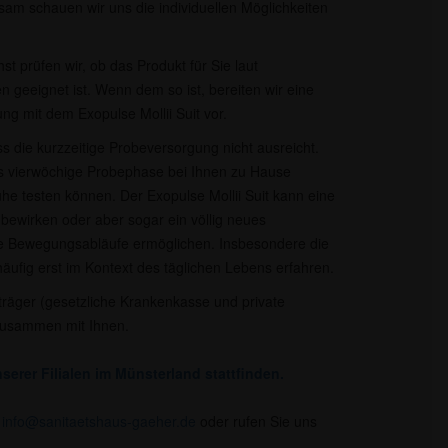
am schauen wir uns die individuellen Möglichkeiten
t prüfen wir, ob das Produkt für Sie laut
n geeignet ist. Wenn dem so ist, bereiten wir eine
ng mit dem Exopulse Mollii Suit vor.
ss die kurzzeitige Probeversorgung nicht ausreicht.
bis vierwöchige Probephase bei Ihnen zu Hause
uhe testen können. Der Exopulse Mollii Suit kann eine
 bewirken oder aber sogar ein völlig neues
re Bewegungsabläufe ermöglichen. Insbesondere die
ufig erst im Kontext des täglichen Lebens erfahren.
räger (gesetzliche Krankenkasse und private
zusammen mit Ihnen.​
serer Filialen im Münsterland stattfinden.
r
info@sanitaetshaus-gaeher.de
oder rufen Sie uns