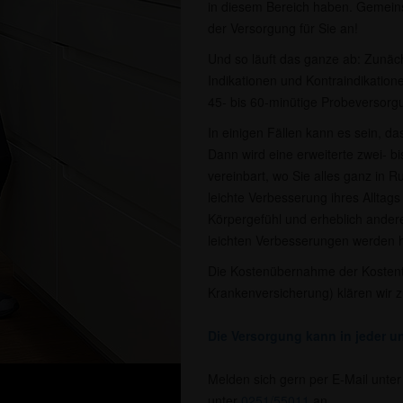
in diesem Bereich haben. Gemeins
der Versorgung für Sie an!
Und so läuft das ganze ab: Zunächs
Indikationen und Kontraindikatione
45- bis 60-minütige Probeversorgu
In einigen Fällen kann es sein, da
Dann wird eine erweiterte zwei- 
vereinbart, wo Sie alles ganz in R
leichte Verbesserung ihres Alltags
Körpergefühl und erheblich ande
leichten Verbesserungen werden hä
Die Kostenübernahme der Kostent
Krankenversicherung) klären wir 
Die Versorgung kann in jeder un
Melden sich gern per E-Mail unte
unter
0251/55011
an.