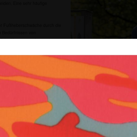
leiden. Eine sehr häufige
iner Fußheberschwäche durch die
en Bedürfnissen von
itliche Versorgungskonzepte
nd.
ller Elektrostimulation großes
enstimulator Bioness L300
hebemuskulatur über die
 auch für Patienten mit
 oder bei infantiler
über, was für sie persönlich
Bioness L300 Go
iner unverbindlichen
lator auszuprobieren.