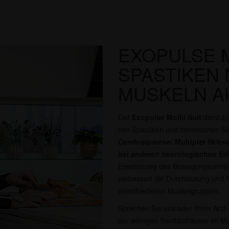
EXOPULSE MO
SPASTIKEN 
MUSKELN A
Der
Exopulse Mollii Suit
dient zu
von Spastiken und chronischen S
Cerebralparese, Multipler Skle
bei anderen neurologischen E
Erweiterung des Bewegungsumfangs
verbessert die Durchblutung und hi
verschiedenen Muskelgruppen.
Sprechen Sie uns oder Ihren Arzt e
der wenigen Sanitätshäuser im Mün