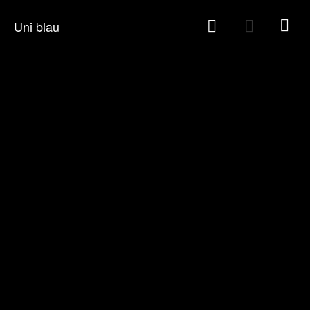
Karriere
|
Rezept online einreichen
|
Downloads
Uni blau
UNSERE PRODUKTE
ORTHOPÄDIETECHNIK