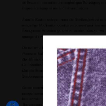
50 Prozent unter mittel- bis langfristigen Schädigungen 
Folgeerkrankung ist die Fußheberschwäche.
Aktuelle Studien belegen, dass die Gehfähigkeit bei e
frühzeitige Mobilisation deutlich verbessert wird. Um d
Schlaganfall-Patienten gerecht zu werden, sind ganzhe
gefragt, die wissenschaftlich gesichert und nachhaltig si
Die individuell gefertigten Orthesen bieten mit funktione
Potenzial. Auf dieser Technologie basiert der
Oberfläch
Go
. Mit elektrischen Impulsen aktiviert dieser die Fuß
Hautoberfläche des Unterschenkels. Dieses System kann
Multiple Sklerose (MS), nach einem Schädel-Hirn-Trauma
Zerebralparese angewendet werden.
Gerne informieren wir Sie und geben einen Überblick dar
infrage kommt. Um die innovative Funktionsweise des 
kennenzulernen, haben Sie die Möglichkeit, selbst an e
Testversorgung teilzunehmen und den Oberflächenstimu