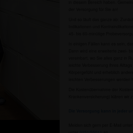
in diesem Bereich haben. Gemeins
der Versorgung für Sie an!
Und so läuft das ganze ab: Zunächs
Indikationen und Kontraindikatione
45- bis 60-minütige Probeversorgu
In einigen Fällen kann es sein, da
Dann wird eine erweiterte zwei- 
vereinbart, wo Sie alles ganz in R
leichte Verbesserung ihres Alltags
Körpergefühl und erheblich ande
leichten Verbesserungen werden hä
Die Kostenübernahme der Kostent
Krankenversicherung) klären wir 
Die Versorgung kann in jeder un
Melden sich gern per E-Mail unte
unter
0251/55011
an.