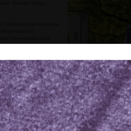
leiden. Eine sehr häufige
iner Fußheberschwäche durch die
en Bedürfnissen von
itliche Versorgungskonzepte
nd.
ller Elektrostimulation großes
enstimulator Bioness L300
hebemuskulatur über die
 auch für Patienten mit
 oder bei infantiler
über, was für sie persönlich
Bioness L300 Go
iner unverbindlichen
lator auszuprobieren.