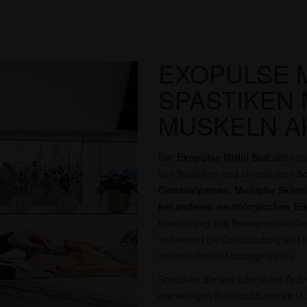
EXOPULSE MO
SPASTIKEN 
MUSKELN A
Der
Exopulse Mollii Suit
dient zu
von Spastiken und chronischen S
Cerebralparese, Multipler Skle
bei anderen neurologischen E
Erweiterung des Bewegungsumfangs
verbessert die Durchblutung und hi
verschiedenen Muskelgruppen.
Sprechen Sie uns oder Ihren Arzt e
der wenigen Sanitätshäuser im Mün