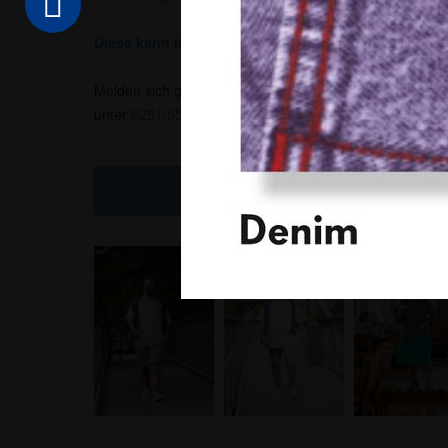
Diese kann in jeder unserer Filialen im Münsterland 
Melden sich gern per E-Mail unter
info@sanitaetshaus-
unter
0251/55011
an.
Kontakt & Rezept online ein