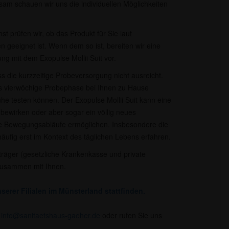
am schauen wir uns die individuellen Möglichkeiten
t prüfen wir, ob das Produkt für Sie laut
n geeignet ist. Wenn dem so ist, bereiten wir eine
ng mit dem Exopulse Mollii Suit vor.
ss die kurzzeitige Probeversorgung nicht ausreicht.
bis vierwöchige Probephase bei Ihnen zu Hause
uhe testen können. Der Exopulse Mollii Suit kann eine
 bewirken oder aber sogar ein völlig neues
re Bewegungsabläufe ermöglichen. Insbesondere die
ufig erst im Kontext des täglichen Lebens erfahren.
räger (gesetzliche Krankenkasse und private
zusammen mit Ihnen.​
serer Filialen im Münsterland stattfinden.
r
info@sanitaetshaus-gaeher.de
oder rufen Sie uns