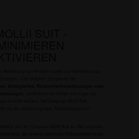
LLII SUIT -
MINIMIEREN
KTIVIEREN
r Aktivierung von Muskeln sowie zur Verminderung
chmerzen – die üblichen Symptome bei
rose, Schlaganfall, Rückenmarksverletzungen oder
rkrankungen
. Somit kann ein Erhalt und sogar die
 erreicht werden. Der Exopulse Mollii Suit
lft bei der Aktivierung bzw. Reaktivierung von
infach auf den Exopulse Mollii Suit an. Wir sind eins
sterland, die speziell geschulte Orthopädietechniker