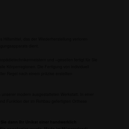
s Hilfsmittel, das der Wiederherstellung verloren
gungsapparats dient.
opädietechnikermeistern und –gesellen fertigt für Sie
lle Körperregionen. Die Fertigung von individuell
aller Regel nach einem präzise erstellten
 unserer modern ausgestatteten Werkstatt. In einer
nd Funktion der im Rohbau gefertigten Orthese
Sie dann Ihr Unikat einer handwerklich
r Sie angefertigt wurde. Made im Münsterland!