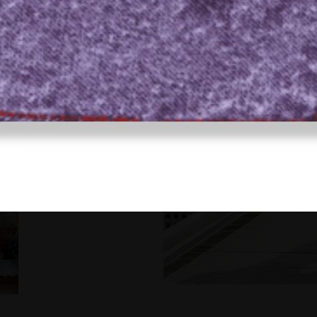
stattfinden.
gaeher.de
oder rufen Sie uns
reichen