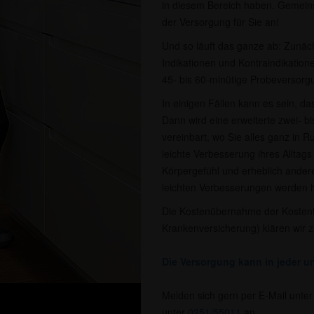
in diesem Bereich haben. Gemeins
der Versorgung für Sie an!
Und so läuft das ganze ab: Zunächs
Indikationen und Kontraindikatione
45- bis 60-minütige Probeversorgu
In einigen Fällen kann es sein, da
Dann wird eine erweiterte zwei- 
vereinbart, wo Sie alles ganz in R
leichte Verbesserung ihres Alltags
Körpergefühl und erheblich ande
leichten Verbesserungen werden hä
Die Kostenübernahme der Kostent
Krankenversicherung) klären wir 
Die Versorgung kann in jeder un
Melden sich gern per E-Mail unte
unter
0251/55011
an.