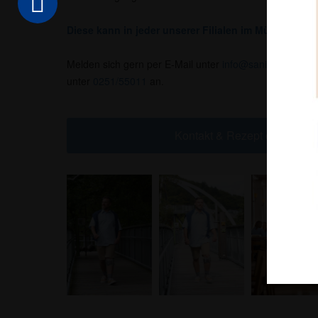
Diese kann in jeder unserer Filialen im Münsterland 
Melden sich gern per E-Mail unter
info@sanitaetshaus-
unter
0251/55011
an.
Kontakt & Rezept online ein