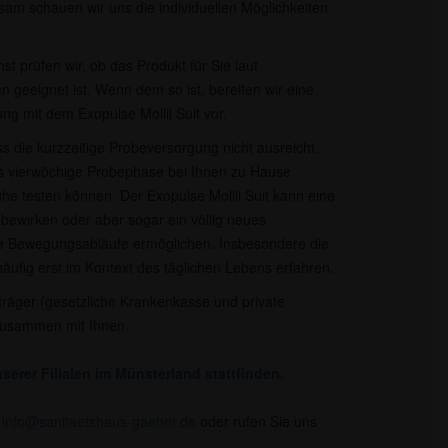
am schauen wir uns die individuellen Möglichkeiten
t prüfen wir, ob das Produkt für Sie laut
n geeignet ist. Wenn dem so ist, bereiten wir eine
ng mit dem Exopulse Mollii Suit vor.
ss die kurzzeitige Probeversorgung nicht ausreicht.
bis vierwöchige Probephase bei Ihnen zu Hause
uhe testen können. Der Exopulse Mollii Suit kann eine
 bewirken oder aber sogar ein völlig neues
re Bewegungsabläufe ermöglichen. Insbesondere die
ufig erst im Kontext des täglichen Lebens erfahren.
räger (gesetzliche Krankenkasse und private
zusammen mit Ihnen.​
serer Filialen im Münsterland stattfinden.
r
info@sanitaetshaus-gaeher.de
oder rufen Sie uns