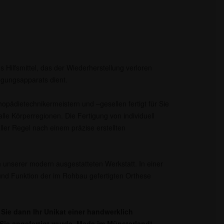
s Hilfsmittel, das der Wiederherstellung verloren
gungsapparats dient.
opädietechnikermeistern und –gesellen fertigt für Sie
lle Körperregionen. Die Fertigung von individuell
aller Regel nach einem präzise erstellten
 unserer modern ausgestatteten Werkstatt. In einer
nd Funktion der im Rohbau gefertigten Orthese
Sie dann Ihr Unikat einer handwerklich
r Sie angefertigt wurde. Made im Münsterland!