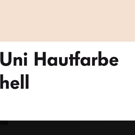
stattfinden.
gaeher.de
oder rufen Sie uns
reichen