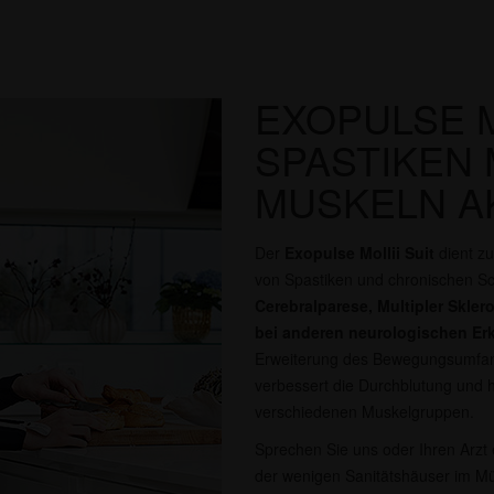
EXOPULSE MO
SPASTIKEN 
MUSKELN A
Der
Exopulse Mollii Suit
dient zu
von Spastiken und chronischen S
Cerebralparese, Multipler Skle
bei anderen neurologischen E
Erweiterung des Bewegungsumfangs
verbessert die Durchblutung und hi
verschiedenen Muskelgruppen.
Sprechen Sie uns oder Ihren Arzt e
der wenigen Sanitätshäuser im Mün