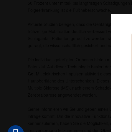
50 Prozent unter mittel- bis langfristigen Schädigungen 
Folgeerkrankung ist die Fußheberschwäche.
Aktuelle Studien belegen, dass die Gehfähigkeit bei e
frühzeitige Mobilisation deutlich verbessert wird. Um d
Schlaganfall-Patienten gerecht zu werden, sind ganzhe
gefragt, die wissenschaftlich gesichert und nachhaltig si
Die individuell gefertigten Orthesen bieten mit funktione
Potenzial. Auf dieser Technologie basiert der
Oberfläch
Go
. Mit elektrischen Impulsen aktiviert dieser die Fuß
Hautoberfläche des Unterschenkels. Dieses System kann
Multiple Sklerose (MS), nach einem Schädel-Hirn-Trauma
Zerebralparese angewendet werden.
Gerne informieren wir Sie und geben einen Überblick dar
infrage kommt. Um die innovative Funktionsweise des 
kennenzulernen, haben Sie die Möglichkeit, selbst an e
Testversorgung teilzunehmen und den Oberflächenstimu