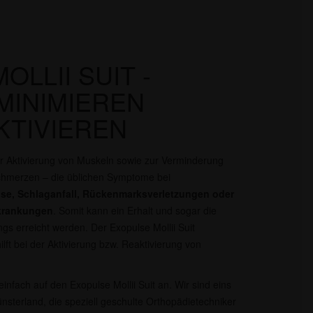
LLII SUIT -
MINIMIEREN
KTIVIEREN
r Aktivierung von Muskeln sowie zur Verminderung
chmerzen – die üblichen Symptome bei
rose, Schlaganfall, Rückenmarksverletzungen oder
rkrankungen
. Somit kann ein Erhalt und sogar die
 erreicht werden. Der Exopulse Mollii Suit
lft bei der Aktivierung bzw. Reaktivierung von
infach auf den Exopulse Mollii Suit an. Wir sind eins
sterland, die speziell geschulte Orthopädietechniker