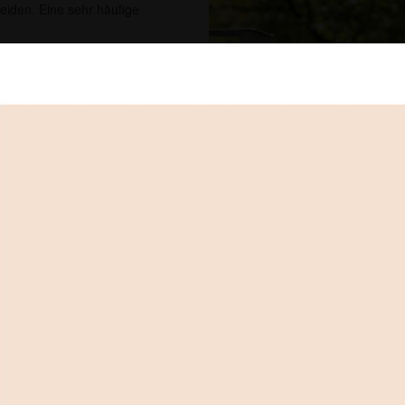
leiden. Eine sehr häufige
iner Fußheberschwäche durch die
en Bedürfnissen von
itliche Versorgungskonzepte
nd.
ller Elektrostimulation großes
enstimulator Bioness L300
hebemuskulatur über die
 auch für Patienten mit
 oder bei infantiler
über, was für sie persönlich
Bioness L300 Go
iner unverbindlichen
lator auszuprobieren.